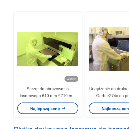
wideo
Sprzęt do obrazowania
Urządzenie do druku
laserowego 610 mm * 710 mm
Gerber274x do p
ze skalą partycji dla grubości
wewnętrznych z to
Najlepszą cenę
Najlepszą ce
płyty 0,05-7 mm
szerokości linii