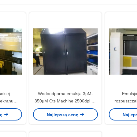
okiej
Wodoodporna emulsja 3μM-
Emulsja
 ekranu
350μM Cts Machine 2500dpi do
rozpuszcza
ej Długość
PCB
Laser UV Mas
nę
Najlepszą cenę
Najlep
± 5 nm
500mm Min.