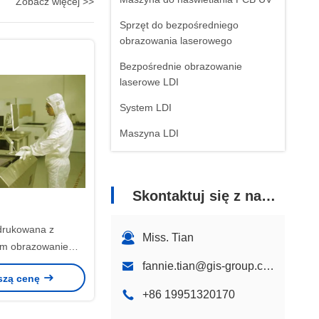
Zobacz więcej >>
Sprzęt do bezpośredniego
obrazowania laserowego
Bezpośrednie obrazowanie
laserowe LDI
System LDI
Maszyna LDI
Skontaktuj się z nami
 drukowana z
Miss. Tian
im obrazowaniem
 tuszem do maski
fannie.tian@gis-group.com.cn
szą cenę
 30 s @ 600 x 500
+86 19951320170
mm