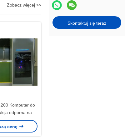
Zobacz więcej >>
Skontaktuj się teraz
200 Komputer do
lsja odporna na
iki 3μM-150μM do
szą cenę
lekania