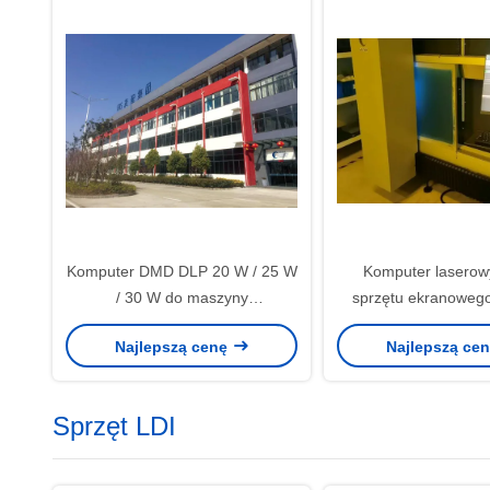
Komputer DMD DLP 20 W / 25 W
Komputer laserow
/ 30 W do maszyny
sprzętu ekranoweg
naświetlającej ekran z systemem
Najlepszą cenę
Najlepszą ce
automatycznego ustawiania
ostrości
Sprzęt LDI