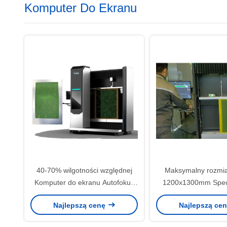
Komputer Do Ekranu
40-70% wilgotności względnej
Maksymalny rozmia
Komputer do ekranu Autofokus
1200x1300mm Specy
laser Moc 20W/25W/30W
Model 1 Bit Tiff / G
Najlepszą cenę
Najlepszą ce
Autofokus