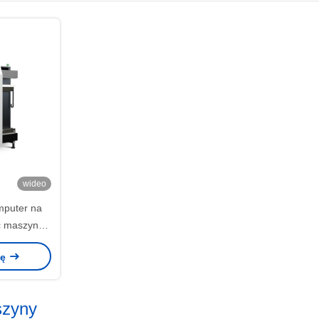
wideo
puter na
ć maszyny
540 dpi
nę
szyny