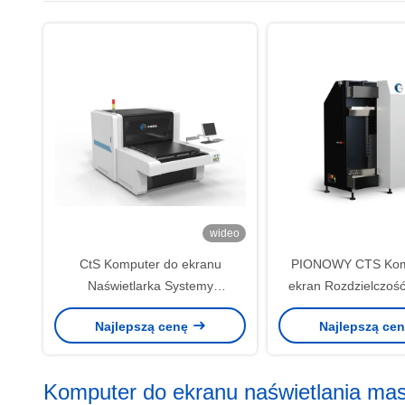
wideo
CtS Komputer do ekranu
PIONOWY CTS Kom
Naświetlarka Systemy
ekran Rozdzielczoś
obrazowania CTS Rozdzielczość
naświetlającej 2
Najlepszą cenę
Najlepszą ce
2540 dpi
Komputer do ekranu naświetlania ma