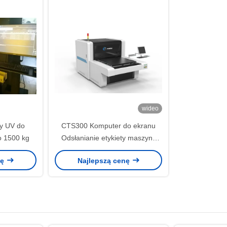
wideo
y UV do
CTS300 Komputer do ekranu
o 1500 kg
Odsłanianie etykiety maszyny
Automatyczna regulacja
nę
Najlepszą cenę