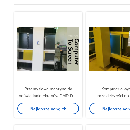
Przemysłowa maszyna do
Komputer o wys
naświetlania ekranów DMD DLP
rozdzielczości do
1270 dpi 1500 kg
maszyny naświetlając
Najlepszą cenę
Najlepszą ce
fali lasera 405 