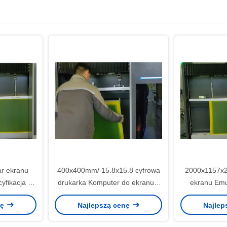
r ekranu
400x400mm/ 15.8x15.8 cyfrowa
2000x1157x2
fikacja /
drukarka Komputer do ekranu z
ekranu Emu
erber 274x
rozdzielczością 1270dpi/2540dpi
rozpuszczaln
nę
Najlepszą cenę
Najlep
pow