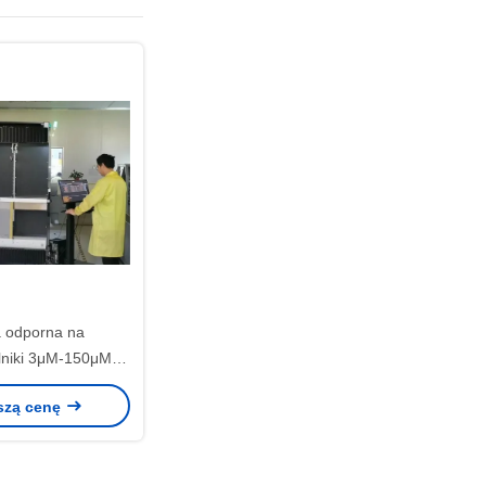
 odporna na
lniki 3μM-150μM
zyna Cts 400mm *
szą cenę
 Rozmiar ramki