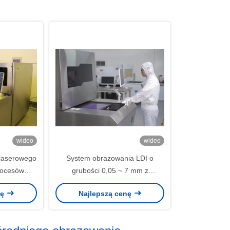
wideo
wideo
 laserowego
System obrazowania LDI o
rocesów
grubości 0,05 ~ 7 mm z
lerancją
dokładnością wewnętrznego
nę
Najlepszą cenę
 ±10%.
wyrównania 20 μM