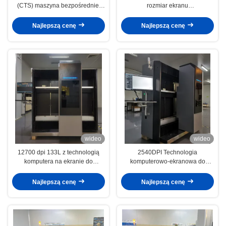
(CTS) maszyna bezpośredniej
rozmiar ekranu
ekspozycji GIS Laser CTS1213M
1300x1700mm,12700dip
Komputer na ekranie
Najlepszą cenę
Najlepszą cenę
wideo
wideo
12700 dpi 133L z technologią
2540DPI Technologia
komputera na ekranie do
komputerowo-ekranowa do
produkcji tekstyliów, dekalów,
produkcji tekstyliów, dekalów,
etykiet i płyt PCB
etykiet i płyt PCB
Najlepszą cenę
Najlepszą cenę