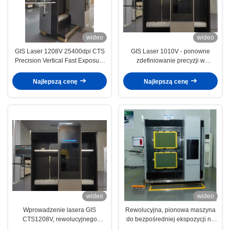
wideo
wideo
GIS Laser 1208V 25400dpi CTS
GIS Laser 1010V - ponowne
Precision Vertical Fast Exposure
zdefiniowanie precyzji w
w obrazowaniu komputera na
obrazowaniu komputerowo-
ekranie
ekranowym
Najlepszą cenę
Najlepszą cenę
wideo
wideo
Wprowadzenie lasera GIS
Rewolucyjna, pionowa maszyna
CTS1208V, rewolucyjnego
do bezpośredniej ekspozycji na
rozwiązania obrazowania
ekran