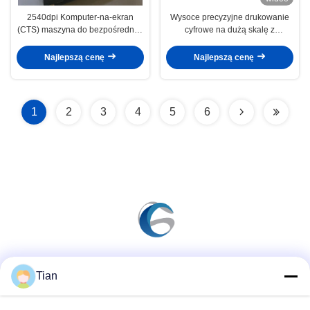
2540dpi Komputer-na-ekran
Wysoce precyzyjne drukowanie
(CTS) maszyna do bezpośredniej
cyfrowe na dużą skalę z
ekspozycji dla ekranu dla tkanin
CTS2232V: 2200x3200mm
Rozmiar ekranu: 1000x1000mm
Maksymalny rozmiar ekranu,
Najlepszą cenę
Najlepszą cenę
1270dpi Maksymalna
rozdzielczość
1
2
3
4
5
6
Media społecznościowe
Tian