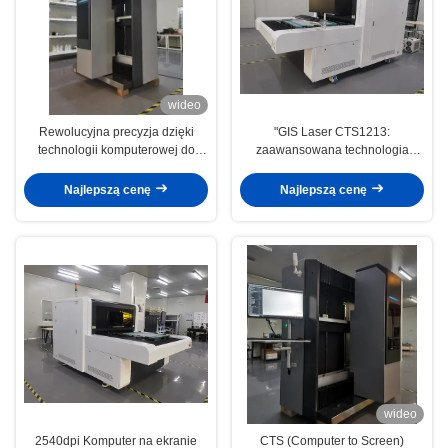
wideo
Rewolucyjna precyzja dzięki
"GIS Laser CTS1213:
technologii komputerowej do
zaawansowana technologia
ekranu w produkcji tekstyliów,
komputerowo-ekranowa (CTS) do
dekalów, etykiet i płyt PCB
precyzyjnego, wydajnego
Najlepszą cenę
Najlepszą cenę
drukowania ekranowego z
obrazowaniem DMD DLP, 2540
dpi i laserem UV405nm".
wideo
2540dpi Komputer na ekranie
CTS (Computer to Screen)