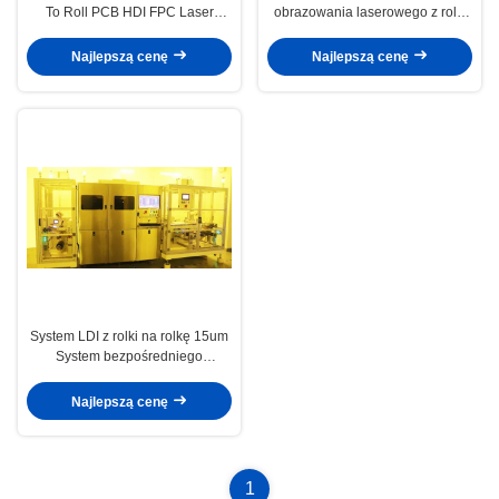
To Roll PCB HDI FPC Laser
obrazowania laserowego z rolki
Direct Imaging
na rolkę 260x810mm
Najlepszą cenę
Najlepszą cenę
System LDI z rolki na rolkę 15um
System bezpośredniego
obrazowania laserowego PCB
24um 12um
Najlepszą cenę
1