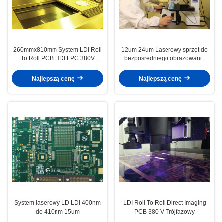
260mmx810mm System LDI Roll
12um 24um Laserowy sprzęt do
To Roll PCB HDI FPC 380V
bezpośredniego obrazowania
Trójfazowy
PCB ISO 9001 CE
Najlepszą cenę
Najlepszą cenę
System laserowy LD LDI 400nm
LDI Roll To Roll Direct Imaging
do 410nm 15um
PCB 380 V Trójfazowy