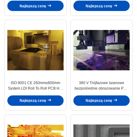
Najlepszą cenę
Najlepszą cenę
ISO 9001 CE 260mmx800mm
380 V Trójfazowe laserowe
System LDI Roll To Roll PCB HDI
bezpośrednie obrazowanie PCB
FPC
HDI FPC
Najlepszą cenę
Najlepszą cenę