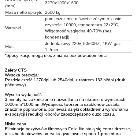
3270x1900x1600
(mm)
Masa netto sprzętu
2600 kg
pomieszczenie o świetle żółtym o klasie
czystości 10000, temperatura 22±2°C,
Warunki
Wilgotność względna 40-70% (bez
kondensacji)
Jednofazowy 220v, 50/60HZ, 4KW, gaz
Moc
1L/min
*Specyfikacje mogą ulec zmianie bez powiadomienia
Zalety CTS
Wysoka precyzja:
Rozdzielczość 1270dpi lub 2540dpi, z rastrem 133lpi/dpi (druk
półtonowy)
Wysoka wydajność:
3 minuty na zakończenie naświetlania na ekranie o wymiarach
1000mm*1000mm.Wydajność tworzenia szablonów została
znacznie poprawiona, ponieważ dzięki dokładnemu wyrównaniu
ekspozycji i redukcji loborów zaoszczędzono dużo czasu.
Niska cena:
Eliminacja pozytywów filmowych.Folie lito stają się coraz droższe,
a liczba dostawców na rynku gwałtownie spada.1 procedura