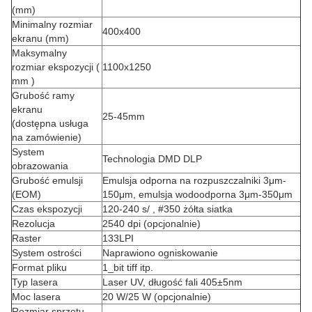
(mm)
Minimalny rozmiar
400x400
ekranu (mm)
Maksymalny
rozmiar ekspozycji (
1100x1250
mm )
Grubość ramy
ekranu
25-45mm
(dostępna usługa
na zamówienie)
System
Technologia DMD DLP
obrazowania
Grubość emulsji
Emulsja odporna na rozpuszczalniki 3μm-
(EOM)
150μm, emulsja wodoodporna 3μm-350μm
Czas ekspozycji
120-240 s/ , #350 żółta siatka
Rezolucja
2540 dpi (opcjonalnie)
Raster
133LPI
System ostrości
Naprawiono ogniskowanie
Format pliku
1_bit tiff itp.
Typ lasera
Laser UV, długość fali 405±5nm
Moc lasera
20 W/25 W (opcjonalnie)
Rozmiar sprzętu