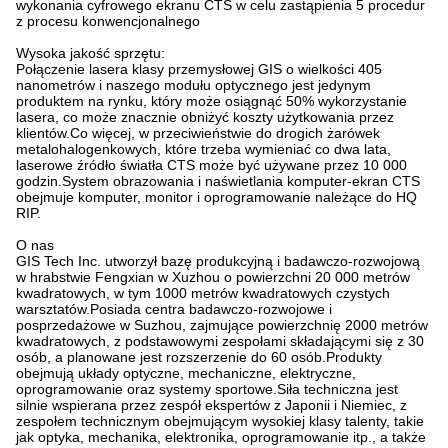
wykonania cyfrowego ekranu CTS w celu zastąpienia 5 procedur
z procesu konwencjonalnego
Wysoka jakość sprzętu:
Połączenie lasera klasy przemysłowej GIS o wielkości 405
nanometrów i naszego modułu optycznego jest jedynym
produktem na rynku, który może osiągnąć 50% wykorzystanie
lasera, co może znacznie obniżyć koszty użytkowania przez
klientów.Co więcej, w przeciwieństwie do drogich żarówek
metalohalogenkowych, które trzeba wymieniać co dwa lata,
laserowe źródło światła CTS może być używane przez 10 000
godzin.System obrazowania i naświetlania komputer-ekran CTS
obejmuje komputer, monitor i oprogramowanie należące do HQ
RIP.
O nas
GIS Tech Inc. utworzył bazę produkcyjną i badawczo-rozwojową
w hrabstwie Fengxian w Xuzhou o powierzchni 20 000 metrów
kwadratowych, w tym 1000 metrów kwadratowych czystych
warsztatów.Posiada centra badawczo-rozwojowe i
posprzedażowe w Suzhou, zajmujące powierzchnię 2000 metrów
kwadratowych, z podstawowymi zespołami składającymi się z 30
osób, a planowane jest rozszerzenie do 60 osób.Produkty
obejmują układy optyczne, mechaniczne, elektryczne,
oprogramowanie oraz systemy sportowe.Siła techniczna jest
silnie wspierana przez zespół ekspertów z Japonii i Niemiec, z
zespołem technicznym obejmującym wysokiej klasy talenty, takie
jak optyka, mechanika, elektronika, oprogramowanie itp., a także