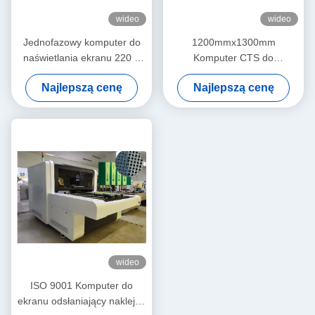
wideo
wideo
Jednofazowy komputer do
1200mmx1300mm
naświetlania ekranu 220 V
Komputer CTS do
2540 dpi
automatycznej regulacji
Najlepszą cenę
Najlepszą cenę
ekranu
wideo
ISO 9001 Komputer do
ekranu odsłaniający naklejkę