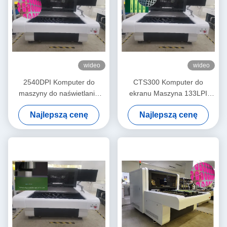
wideo
wideo
2540DPI Komputer do
CTS300 Komputer do
maszyny do naświetlania
ekranu Maszyna 133LPI
ekranu 1200 mm x 1300 mm
DMD Technologia DLP
Najlepszą cenę
Najlepszą cenę
Automatyczna regulacja