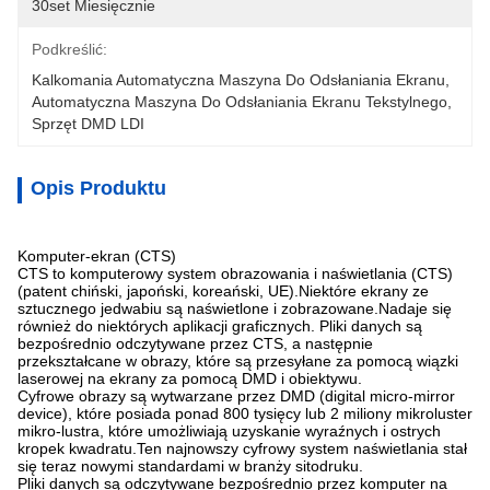
30set Miesięcznie
Podkreślić:
Kalkomania Automatyczna Maszyna Do Odsłaniania Ekranu
, 
Automatyczna Maszyna Do Odsłaniania Ekranu Tekstylnego
, 
Sprzęt DMD LDI
Opis Produktu
Komputer-ekran (CTS)
CTS to komputerowy system obrazowania i naświetlania (CTS)
(patent chiński, japoński, koreański, UE).Niektóre ekrany ze
sztucznego jedwabiu są naświetlone i zobrazowane.Nadaje się
również do niektórych aplikacji graficznych. Pliki danych są
bezpośrednio odczytywane przez CTS, a następnie
przekształcane w obrazy, które są przesyłane za pomocą wiązki
laserowej na ekrany za pomocą DMD i obiektywu.
Cyfrowe obrazy są wytwarzane przez DMD (digital micro-mirror
device), które posiada ponad 800 tysięcy lub 2 miliony mikroluster
mikro-lustra, które umożliwiają uzyskanie wyraźnych i ostrych
kropek kwadratu.Ten najnowszy cyfrowy system naświetlania stał
się teraz nowymi standardami w branży sitodruku.
Pliki danych są odczytywane bezpośrednio przez komputer na