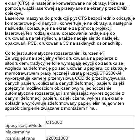
ekran (CTS), a następnie konwertowane na obrazy, które za
pomocą wiązki laserowej są przesyłane na ekrany przez DMD i
obiektyw.
Laserowa maszyna do produkcji płyt CTS bezpośrednio odczytuje
komputerowe pliki danych i konwertuje je na obrazy, a następnie
naświetla i obrazuje je na ekranie za pomocą projekcji
laserowej.Ten rodzaj ekranu obrazowania nadaje się do
drukowania na tekstyliach, a także nadaje się do naklejek,
opakowań, PCB, drukowania 3C na szklanych osłonach itp.
Co to jest automatyczne rozszerzanie i kurczenie?
Ze względu na specjalny efekt drukowania na papierze z
sitodrukiem, tradycyjne folie wymagają edycji do zadruku ze
względu na deformację po zadrukowaniu papieru, co skutkuje
marnotrawstwem pracy ręcznej i utratą precyzji.CTS300-AI
wykorzystuje kamerę przemysłową CCD do przechwytywania
danych papieru, obliczania danych deformacji papieru dzięki
potężnym możliwościom obliczeniowym, jednocześnie
automatycznie rozszerzając i zmniejszając wykres zgodnie z
danymi deformacji papieru, dzięki czemu wykres na ekranie
dokładnie wyrównuje zdeformowany papier, eliminując w ten
sposób cierpienie związane z montażem filmu.
CTS300
Specyfikacja/Model
Maksymalny
rozmiar ekranu
1200x1300